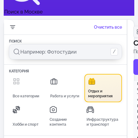
Поиск в Москве
Очистить все
С
ПОИСК
/
П
и
КАТЕГОРИЯ
Отдых и
Все категории
Работа и услуги
мероприятия
Создание
Инфраструктура
Хобби и спорт
контента
и транспорт