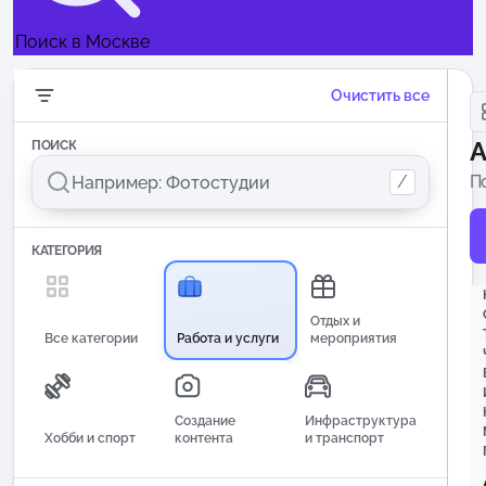
Поиск в Москве
Очистить все
А
ПОИСК
/
П
п
КАТЕГОРИЯ
Отдых и
Все категории
Работа и услуги
мероприятия
Создание
Инфраструктура
Хобби и спорт
контента
и транспорт