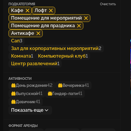
ПОДКАТЕГОРИЯ
Очистить
Кафе
Лофт
Помещение для мероприятий
Помещение для праздника
Антикафе
Сап
3
Зал для корпоративных мероприятий
2
Комната
1
Компьютерный клуб
1
Центр развлечений
1
АКТИВНОСТИ
42
41
День рождения
Вечеринка
41
41
Выпускной
Гендер-пати
41
Девичник
Показать еще
ФОРМАТ АРЕНДЫ