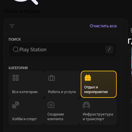
Поиск в Москве
Очистить все
Г
ПОИСК
/
КАТЕГОРИЯ
Отдых и
Все категории
Работа и услуги
мероприятия
Создание
Инфраструктура
Хобби и спорт
контента
и транспорт