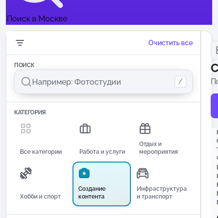
Поиск в Москве
Очистить все
С
ПОИСК
/
П
и
КАТЕГОРИЯ
Отдых и
Все категории
Работа и услуги
мероприятия
Создание
Инфраструктура
Хобби и спорт
контента
и транспорт