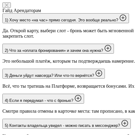
Гайд Арендаторам
1) Хочу место «на час» прямо сегодня. Это вообще реально?
Да. Открой карту, выбери слот - бронь может быть мгновенной 
закрепить слот.
2) Что за «оплата бронирования» и зачем она нужна?
Это небольшой платёж, которым ты подтверждаешь намерение. 
3) Деньги уйдут навсегда? Или что-то вернётся?
Всё, что ты тратишь на Платформе, возвращается бонусами. И
4) Если я передумал - что с бронью?
Смотри правила отмены в карточке места: там прописано, в как
5) Контакты владельца увидел - можно писать в мессенджер?