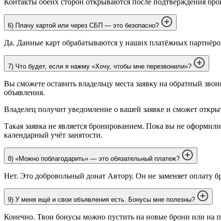
Контакты обеих сторон открываются после подтверждения брон
6) Плачу картой или через СБП — это безопасно?
Да. Данные карт обрабатываются у наших платёжных партнёро
7) Что будет, если я нажму «Хочу, чтобы мне перезвонили»?
Вы сможете оставить владельцу места заявку на обратный звон
объявления.
Владелец получит уведомление о вашей заявке и сможет откры
Такая заявка не является бронированием. Пока вы не оформили
календарный учёт занятости.
8) «Можно поблагодарить» — это обязательный платеж?
Нет. Это добровольный донат Автору. Он не заменяет оплату 
9) У меня ещё и свои объявления есть. Бонусы мне полезны?
Конечно. Твои бонусы можно пустить на новые брони или на