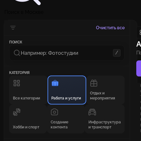
Поиск в Москве
Очистить все
А
ПОИСК
/
П
н
КАТЕГОРИЯ
Отдых и
Все категории
Работа и услуги
мероприятия
Создание
Инфраструктура
Хобби и спорт
контента
и транспорт