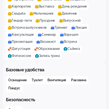
Корпоратив
Выставка
День рождения
Свадьба
Мальчишник
Девичник
Гендер-пати
Праздник
Выпускной
Встреча выпускников
Тренинг
Лекция
Консультация
Семинар
Воркшоп
Презентация
Визажист
Встреча
Дегустация
Образование
Съёмка
Фотосессия
Запись трека
Базовые удобства
Освещение
Туалет
Вентиляция
Раковина
Пандус
Безопасность