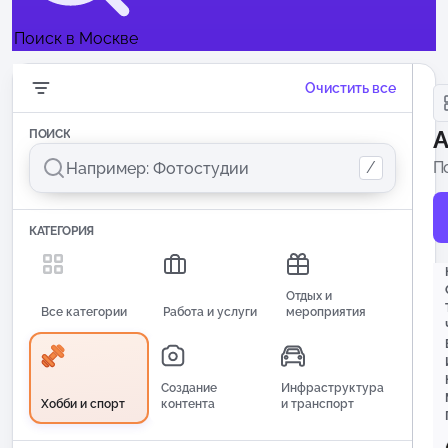
Поиск в Москве
Очистить все
А
ПОИСК
/
П
п
КАТЕГОРИЯ
Отдых и
Все категории
Работа и услуги
мероприятия
Создание
Инфраструктура
Хобби и спорт
контента
и транспорт