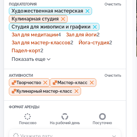
ПОДКАТЕГОРИЯ
Очистить
Художественная мастерская
Кулинарная студия
Студия для живописи и графики
Зал для медитации
4
Зал для йоги
2
Зал для мастер-классов
2
Йога-студия
2
Падел-корт
2
Показать еще
АКТИВНОСТИ
Очистить
Творчество
Мастер-класс
Кулинарный мастер-класс
ФОРМАТ АРЕНДЫ
Почасово
На рабочий день
Посуточно
Укажите дату