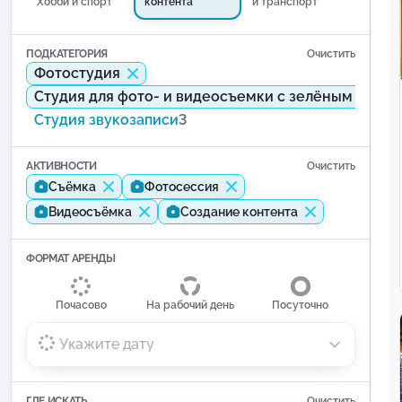
Хобби и спорт
контента
и транспорт
ПОДКАТЕГОРИЯ
Очистить
Фотостудия
Студия для фото- и видеосъемки с зелёным экра
Студия звукозаписи
3
АКТИВНОСТИ
Очистить
Съёмка
Фотосессия
Видеосъёмка
Создание контента
ФОРМАТ АРЕНДЫ
Почасово
На рабочий день
Посуточно
Укажите дату
ГДЕ ИСКАТЬ
Очистить