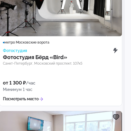
метро Московские ворота
Фотостудия
Фотостудия Бёрд «Bird»
Санкт-Петербург, Московский проспект, 107к5
от 1 300 ₽
/час
Минимум 1 час
Посмотреть место