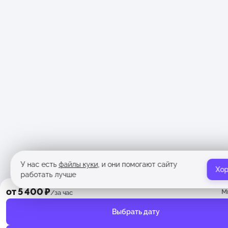
У нас есть
файлы куки
, и они помогают сайту
Хо
работать лучше
от 5 400 ₽
М
/за час
Выбрать дату