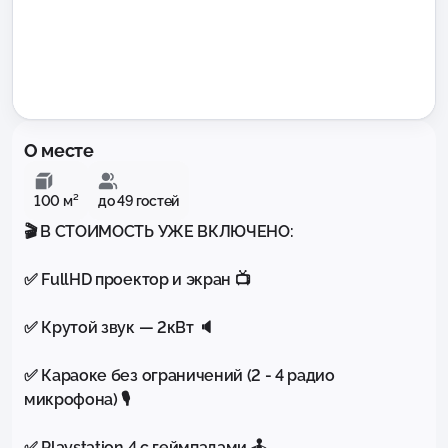
О месте
100 м²
до 49 гостей
🎬 В СТОИМОСТЬ УЖЕ ВКЛЮЧЕНО:

✅ FullHD проектор и экран 📺

✅ Крутой звук — 2кВт 🔈

✅ Караоке без ограничений (2 - 4 радио 
микрофона) 🎙️

✅ Playstation 4 с геймпадами 🕹️
