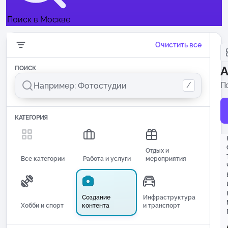
Поиск в Москве
Очистить все
А
ПОИСК
/
П
КАТЕГОРИЯ
Отдых и
Все категории
Работа и услуги
мероприятия
Создание
Инфраструктура
Хобби и спорт
контента
и транспорт