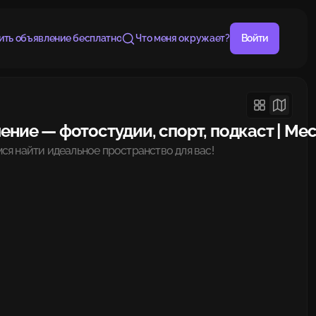
ить объявление бесплатно
Что меня окружает?
Войти
ение — фотостудии, спорт, подкаст | Ме
ся найти идеальное пространство для вас!