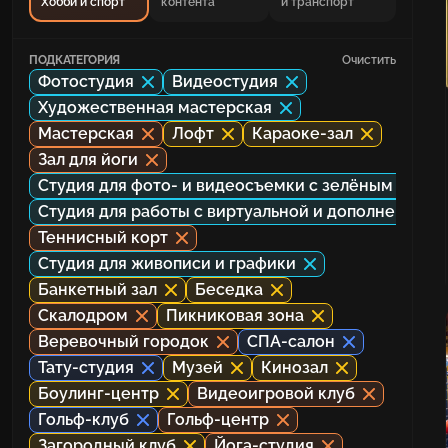
Хобби и спорт
контента
и транспорт
ПОДКАТЕГОРИЯ
Очистить
Фотостудия
Видеостудия
Художественная мастерская
Мастерская
Лофт
Караоке-зал
Зал для йоги
Студия для фото- и видеосъемки с зелёным экра
Студия для работы с виртуальной и дополненной 
Теннисный корт
Студия для живописи и графики
Банкетный зал
Беседка
Скалодром
Пикниковая зона
Веревочный городок
СПА-салон
Тату-студия
Музей
Кинозал
Боулинг-центр
Видеоигровой клуб
Гольф-клуб
Гольф-центр
Загородный клуб
Йога-студия