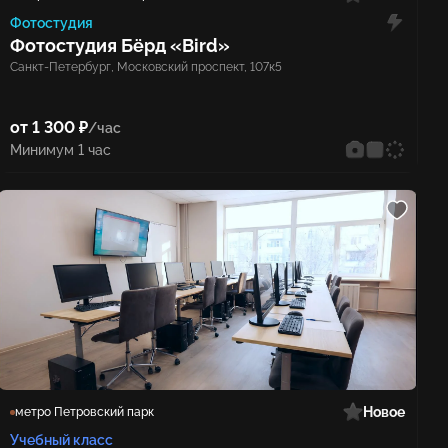
Фотостудия
Фотостудия Бёрд «Bird»
Санкт-Петербург, Московский проспект, 107к5
от 1 300 ₽
/час
Минимум 1 час
Новое
метро Петровский парк
Учебный класс