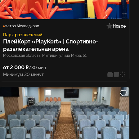
Новое
метро Медведково
Парк развлечений
ПлейКорт «PlayKort» | Спортивно-
развлекательная арена
Московская область, Мытищи, улица Мира, 51
от 2 000 ₽
/30 мин
Минимум 30 минут