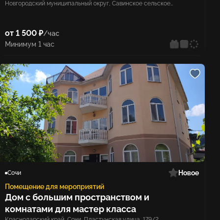
Новгородский муниципальный округ, Савинское сельское
поселение, деревня Кунино
от 1 500 ₽
/час
Минимум 1 час
Новое
Сочи
Помещение для мероприятий
Дом с большим пространством и
комнатами для мастер класса
Краснодарский край, Сочи, Пластунская улица, 179/2