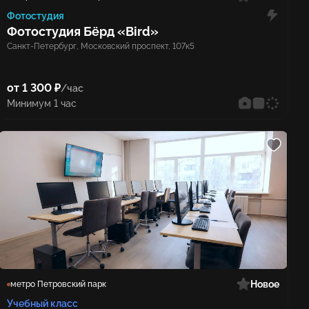
Фотостудия
Фотостудия Бёрд «Bird»
Санкт-Петербург, Московский проспект, 107к5
от 1 300 ₽
/час
Минимум 1 час
Новое
метро Петровский парк
Учебный класс