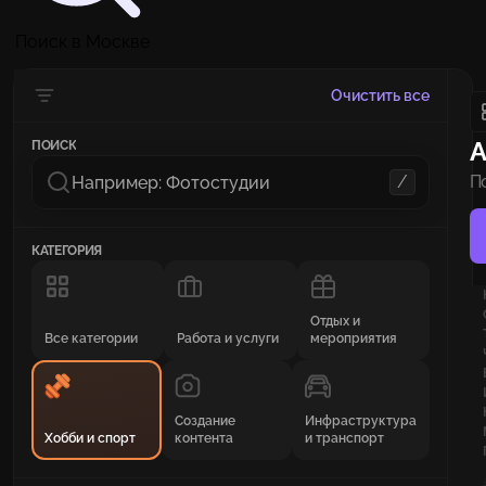
Поиск в Москве
Очистить все
А
ПОИСК
/
П
ва
КАТЕГОРИЯ
Отдых и
Все категории
Работа и услуги
мероприятия
Создание
Инфраструктура
Хобби и спорт
контента
и транспорт