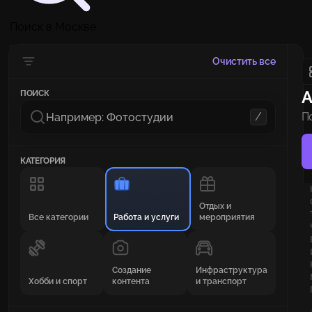
Поиск в Москве
Очистить все
А
ПОИСК
/
П
м
дл
КАТЕГОРИЯ
Отдых и
Все категории
Работа и услуги
мероприятия
Создание
Инфраструктура
Хобби и спорт
контента
и транспорт