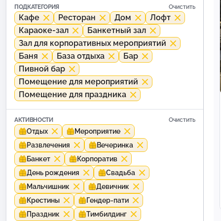
ПОДКАТЕГОРИЯ
Очистить
Кафе
Ресторан
Дом
Лофт
Караоке-зал
Банкетный зал
Зал для корпоративных мероприятий
Баня
База отдыха
Бар
Пивной бар
Помещение для мероприятий
Помещение для праздника
АКТИВНОСТИ
Очистить
Отдых
Мероприятие
Развлечения
Вечеринка
Банкет
Корпоратив
День рождения
Свадьба
Мальчишник
Девичник
Крестины
Гендер-пати
Праздник
Тимбилдинг