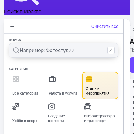
Поиск в Москве
Очистить все
А
ПОИСК
/
П
п
КАТЕГОРИЯ
Отдых и
Все категории
Работа и услуги
мероприятия
Создание
Инфраструктура
Хобби и спорт
контента
и транспорт