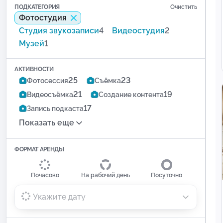
ПОДКАТЕГОРИЯ
Очистить
Фотостудия
Студия звукозаписи
4
Видеостудия
2
Музей
1
АКТИВНОСТИ
25
23
Фотосессия
Съёмка
21
19
Видеосъёмка
Создание контента
17
Запись подкаста
Показать еще
ФОРМАТ АРЕНДЫ
Почасово
На рабочий день
Посуточно
Укажите дату