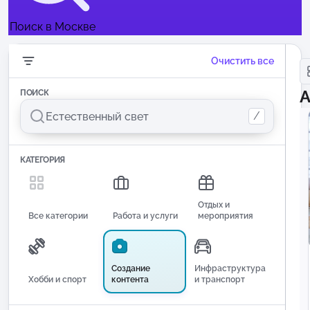
Поиск в Москве
Очистить все
А
ПОИСК
/
КАТЕГОРИЯ
Отдых и
Все категории
Работа и услуги
мероприятия
Создание
Инфраструктура
Хобби и спорт
контента
и транспорт