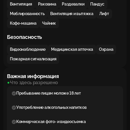
Вентиляция
Раковина
Раздевалки
Пандус
Меблированность
Вентиляция и вытяжка
Лифт
Кофе-машина
Чайник
Безопасность
Видеонаблюдение
Медицинская аптечка
Охрана
Пожарная сигнализация
Важная информация
Что здесь разрешено
Пребывание лицам моложе 18 лет
Употребление алкогольных напитков
Коммерческая фото- и видеосъемка