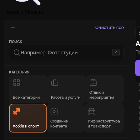
Поиск в Москве
Очистить все
А
ПОИСК
/
П
п
КАТЕГОРИЯ
Отдых и
Все категории
Работа и услуги
мероприятия
Создание
Инфраструктура
Хобби и спорт
контента
и транспорт