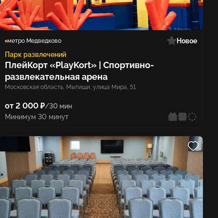
Новое
метро Медведково
Парк развлечений
ПлейКорт «PlayKort» | Спортивно-
развлекательная арена
Московская область, Мытищи, улица Мира, 51
от 2 000 ₽
/30 мин
Минимум 30 минут