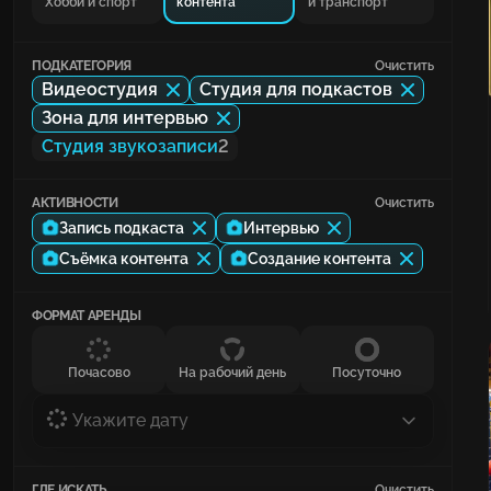
Хобби и спорт
контента
и транспорт
ПОДКАТЕГОРИЯ
Очистить
Видеостудия
Студия для подкастов
Зона для интервью
Студия звукозаписи
2
АКТИВНОСТИ
Очистить
Запись подкаста
Интервью
Съёмка контента
Создание контента
ФОРМАТ АРЕНДЫ
Почасово
На рабочий день
Посуточно
Укажите дату
ГДЕ ИСКАТЬ
Очистить