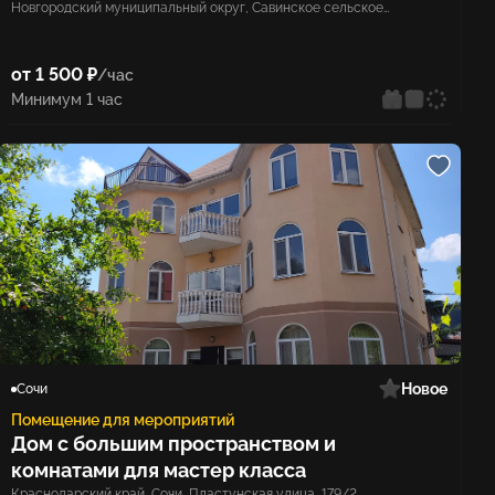
Новгородский муниципальный округ, Савинское сельское
поселение, деревня Кунино
от 1 500 ₽
/час
Минимум 1 час
Новое
Сочи
Помещение для мероприятий
Дом с большим пространством и
комнатами для мастер класса
Краснодарский край, Сочи, Пластунская улица, 179/2