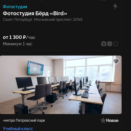
Фотостудия
Фотостудия Бёрд «Bird»
Санкт-Петербург, Московский проспект, 107к5
от 1 300 ₽
/час
Минимум 1 час
Новое
метро Петровский парк
Учебный класс