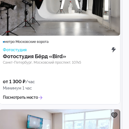
метро Московские ворота
Фотостудия
Фотостудия Бёрд «Bird»
Санкт-Петербург, Московский проспект, 107к5
от 1 300 ₽
/час
Минимум 1 час
Посмотреть место