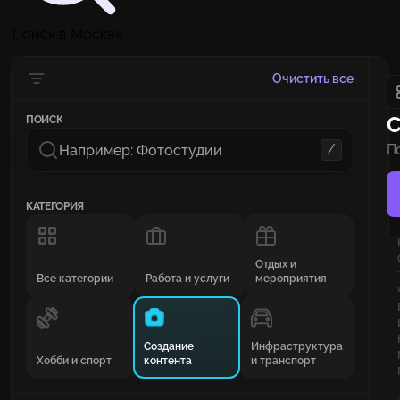
Поиск в Москве
Очистить все
С
ПОИСК
/
П
п
КАТЕГОРИЯ
Отдых и
Все категории
Работа и услуги
мероприятия
Создание
Инфраструктура
Хобби и спорт
контента
и транспорт