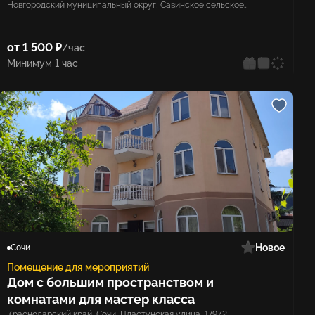
Новгородский муниципальный округ, Савинское сельское
поселение, деревня Кунино
от 1 500 ₽
/час
Минимум 1 час
Новое
Сочи
Помещение для мероприятий
Дом с большим пространством и
комнатами для мастер класса
Краснодарский край, Сочи, Пластунская улица, 179/2