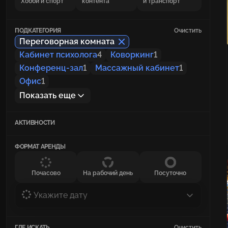
Хобби и спорт
контента
и транспорт
ПОДКАТЕГОРИЯ
Очистить
Переговорная комната
Кабинет психолога
4
Коворкинг
1
Конференц-зал
1
Массажный кабинет
1
Офис
1
Показать еще
АКТИВНОСТИ
ФОРМАТ АРЕНДЫ
Почасово
На рабочий день
Посуточно
Укажите дату
ГДЕ ИСКАТЬ
Очистить