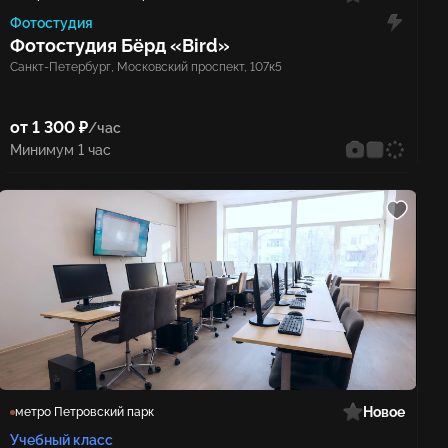
Фотостудия
Фотостудия Бёрд «Bird»
Санкт-Петербург, Московский проспект, 107к5
от 1 300 ₽
/час
Минимум 1 час
Новое
метро Петровский парк
Учебный класс