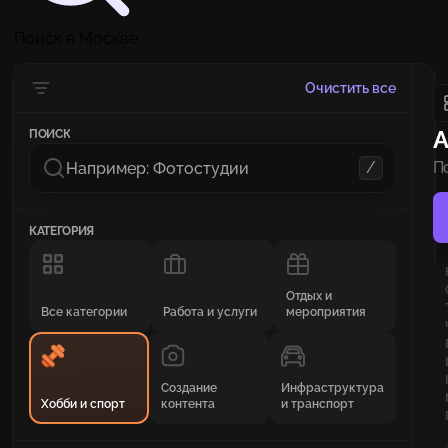
Поиск в Москве
Очистить все
А
ПОИСК
/
П
КАТЕГОРИЯ
Отдых и
Все категории
Работа и услуги
мероприятия
Создание
Инфраструктура
Хобби и спорт
контента
и транспорт