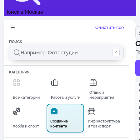
Поиск в Москве
Очистить все
С
ПОИСК
/
П
п
КАТЕГОРИЯ
Отдых и
Все категории
Работа и услуги
мероприятия
Создание
Инфраструктура
Хобби и спорт
контента
и транспорт