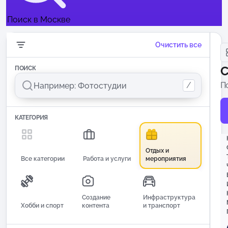
Поиск в Москве
Очистить все
С
ПОИСК
/
П
п
КАТЕГОРИЯ
Отдых и
Все категории
Работа и услуги
мероприятия
Создание
Инфраструктура
Хобби и спорт
контента
и транспорт