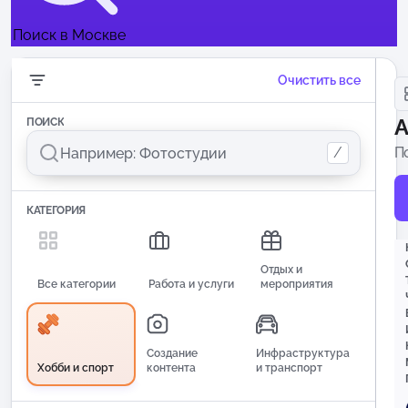
Поиск в Москве
Очистить все
А
ПОИСК
/
П
п
КАТЕГОРИЯ
Отдых и
Все категории
Работа и услуги
мероприятия
Создание
Инфраструктура
Хобби и спорт
контента
и транспорт