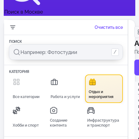
Поиск в Москве
Очистить все
А
ПОИСК
/
П
и
КАТЕГОРИЯ
Отдых и
Все категории
Работа и услуги
мероприятия
Создание
Инфраструктура
Хобби и спорт
контента
и транспорт