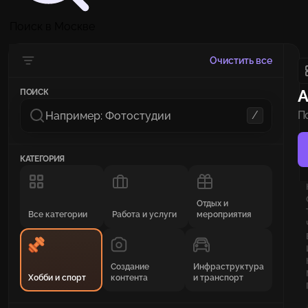
Поиск в Москве
Очистить все
А
ПОИСК
/
П
п
КАТЕГОРИЯ
Отдых и
Все категории
Работа и услуги
мероприятия
Создание
Инфраструктура
Хобби и спорт
контента
и транспорт