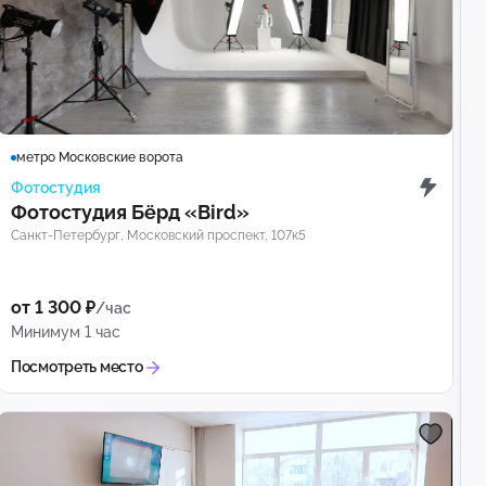
метро Московские ворота
Фотостудия
Фотостудия Бёрд «Bird»
Санкт-Петербург, Московский проспект, 107к5
от 1 300 ₽
/час
Минимум 1 час
Посмотреть место