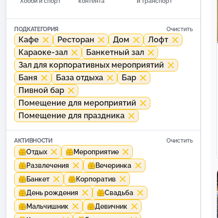
Хобби и спорт
контента
и транспорт
ПОДКАТЕГОРИЯ
Очистить
Кафе
Ресторан
Дом
Лофт
Караоке-зал
Банкетный зал
Зал для корпоративных мероприятий
Баня
База отдыха
Бар
Пивной бар
Помещение для мероприятий
Помещение для праздника
АКТИВНОСТИ
Очистить
Отдых
Мероприятие
Развлечения
Вечеринка
Банкет
Корпоратив
День рождения
Свадьба
Мальчишник
Девичник