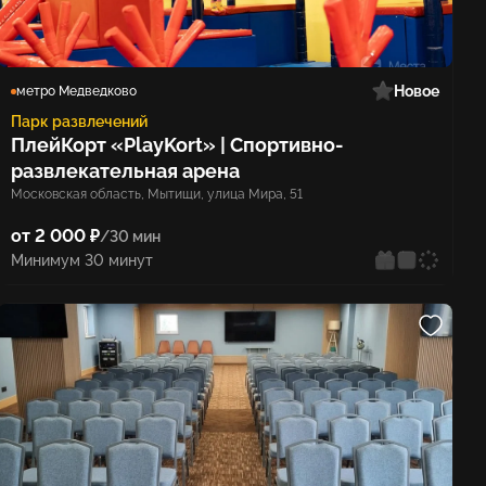
Новое
метро Медведково
Парк развлечений
ПлейКорт «PlayKort» | Спортивно-
развлекательная арена
Московская область, Мытищи, улица Мира, 51
от 2 000 ₽
/30 мин
Минимум 30 минут