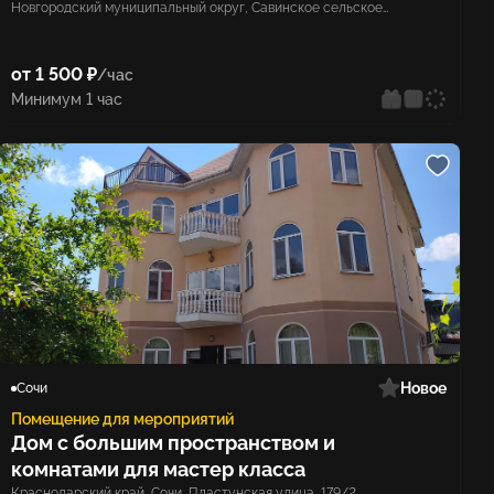
Новгородский муниципальный округ, Савинское сельское
поселение, деревня Кунино
от 1 500 ₽
/час
Минимум 1 час
Новое
Сочи
Помещение для мероприятий
Дом с большим пространством и
комнатами для мастер класса
Краснодарский край, Сочи, Пластунская улица, 179/2