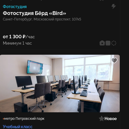
Фотостудия
Фотостудия Бёрд «Bird»
Санкт-Петербург, Московский проспект, 107к5
от 1 300 ₽
/час
Минимум 1 час
Новое
метро Петровский парк
Учебный класс