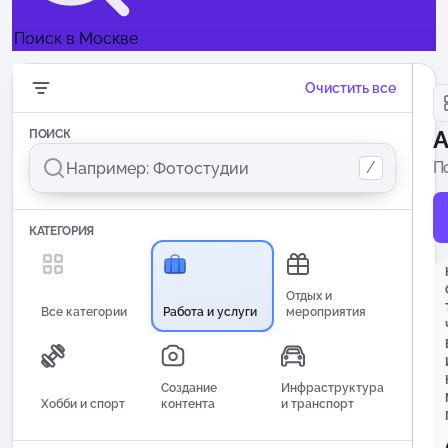
Поиск в Москве
Очистить все
А
ПОИСК
/
П
и
КАТЕГОРИЯ
Отдых и
Все категории
Работа и услуги
мероприятия
Создание
Инфраструктура
Хобби и спорт
контента
и транспорт