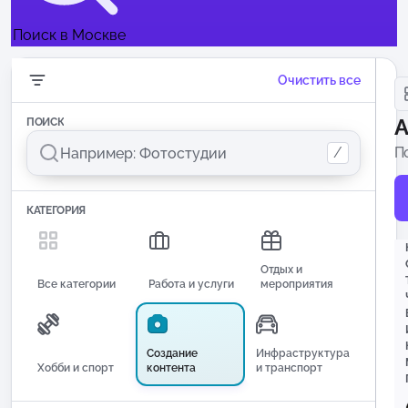
Поиск в Москве
Очистить все
А
ПОИСК
/
П
КАТЕГОРИЯ
Отдых и
Все категории
Работа и услуги
мероприятия
Создание
Инфраструктура
Хобби и спорт
контента
и транспорт