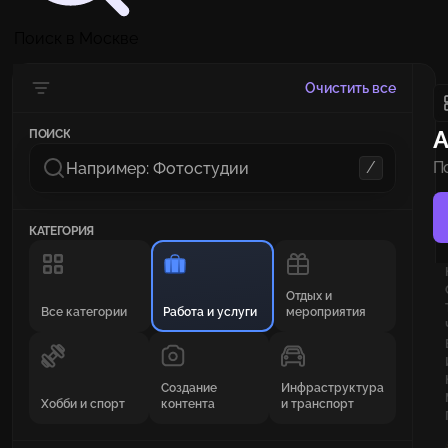
Поиск в Москве
Очистить все
А
ПОИСК
/
П
н
КАТЕГОРИЯ
Отдых и
Все категории
Работа и услуги
мероприятия
Создание
Инфраструктура
Хобби и спорт
контента
и транспорт