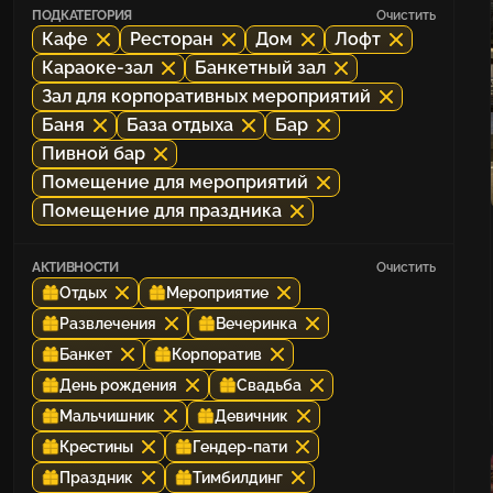
ПОДКАТЕГОРИЯ
Очистить
Кафе
Ресторан
Дом
Лофт
Караоке-зал
Банкетный зал
Зал для корпоративных мероприятий
Баня
База отдыха
Бар
Пивной бар
Помещение для мероприятий
Помещение для праздника
АКТИВНОСТИ
Очистить
Отдых
Мероприятие
Развлечения
Вечеринка
Банкет
Корпоратив
День рождения
Свадьба
Мальчишник
Девичник
Крестины
Гендер-пати
Праздник
Тимбилдинг