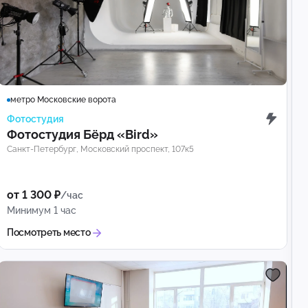
метро Московские ворота
Фотостудия
Фотостудия Бёрд «Bird»
Санкт-Петербург, Московский проспект, 107к5
от 1 300 ₽
/час
Минимум 1 час
Посмотреть место