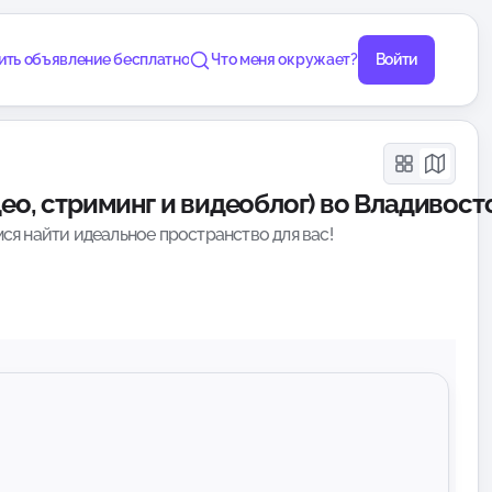
ить объявление бесплатно
Что меня окружает?
Войти
ео, стриминг и видеоблог) во Владивост
ся найти идеальное пространство для вас!