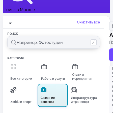
Поиск в Москве
Очистить все
А
ПОИСК
/
П
КАТЕГОРИЯ
Отдых и
Все категории
Работа и услуги
мероприятия
Создание
Инфраструктура
Хобби и спорт
контента
и транспорт