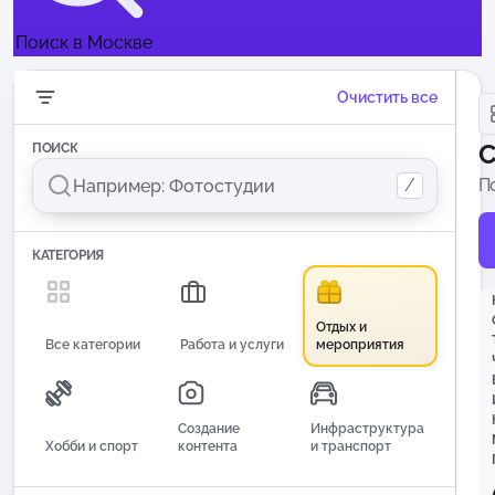
Поиск в Москве
Очистить все
С
ПОИСК
/
П
и
КАТЕГОРИЯ
Отдых и
Все категории
Работа и услуги
мероприятия
Создание
Инфраструктура
Хобби и спорт
контента
и транспорт