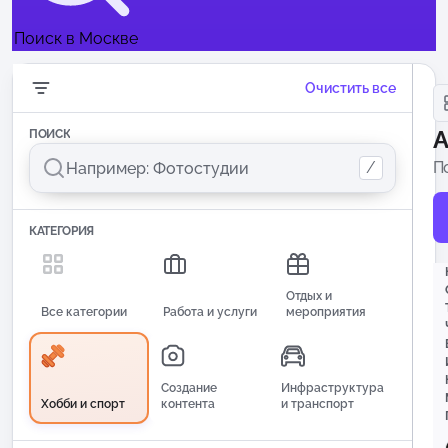
Поиск в Москве
Очистить все
А
ПОИСК
/
П
п
КАТЕГОРИЯ
Отдых и
Все категории
Работа и услуги
мероприятия
Создание
Инфраструктура
Хобби и спорт
контента
и транспорт