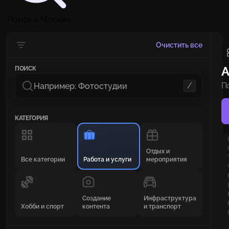
Поиск в Москве
Очистить все
А
ПОИСК
/
П
п
КАТЕГОРИЯ
Отдых и
Все категории
Работа и услуги
мероприятия
Создание
Инфраструктура
Хобби и спорт
контента
и транспорт