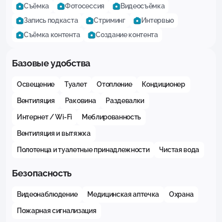
Съёмка
Фотосессия
Видеосъёмка
Запись подкаста
Стриминг
Интервью
Съёмка контента
Создание контента
Базовые удобства
Освещение
Туалет
Отопление
Кондиционер
Вентиляция
Раковина
Раздевалки
Интернет / Wi-Fi
Меблированность
Вентиляция и вытяжка
Полотенца и туалетные принадлежности
Чистая вода
Безопасность
Видеонаблюдение
Медицинская аптечка
Охрана
Пожарная сигнализация