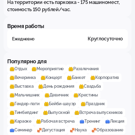
На территории есть парковка - 175 машиномест, 
стоимость 150 рублей/час.
Время работы
Круглосуточно
Ежедневно
Популярно для
Отдых
Мероприятие
Развлечения
Вечеринка
Концерт
Банкет
Корпоратив
Выставка
День рождения
Свадьба
Мальчишник
Девичник
Крестины
Гендер-пати
Бейби-шауэр
Праздник
Тимбилдинг
Выпускной
Встреча выпускников
Караоке
Рабочая встреча
Тренинг
Лекция
Семинар
Дегустация
Наука
Образование