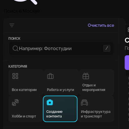
Поиск в Москве
Очистить все
С
ПОИСК
/
П
и
КАТЕГОРИЯ
Отдых и
Все категории
Работа и услуги
мероприятия
Создание
Инфраструктура
Хобби и спорт
контента
и транспорт