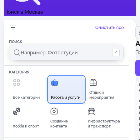
Поиск в Москве
Очистить все
А
ПОИСК
/
П
и
КАТЕГОРИЯ
Отдых и
Все категории
Работа и услуги
мероприятия
Создание
Инфраструктура
Хобби и спорт
контента
и транспорт