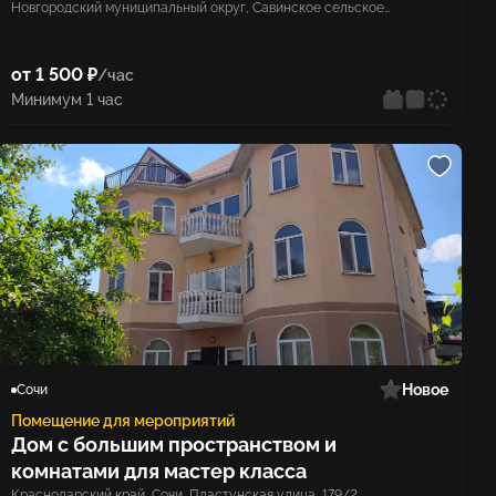
Новгородский муниципальный округ, Савинское сельское
поселение, деревня Кунино
от 1 500 ₽
/час
Минимум 1 час
Новое
Сочи
Помещение для мероприятий
Дом с большим пространством и
комнатами для мастер класса
Краснодарский край, Сочи, Пластунская улица, 179/2