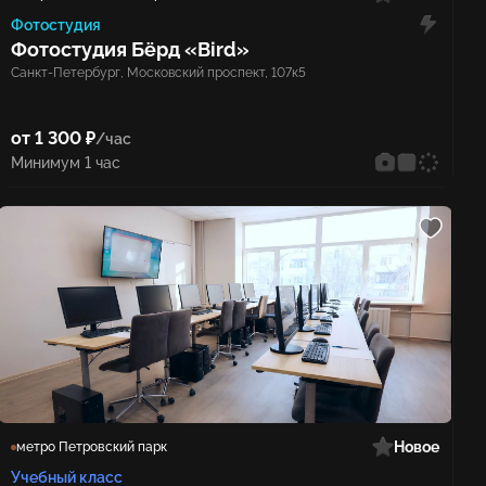
Фотостудия
Фотостудия Бёрд «Bird»
Санкт-Петербург, Московский проспект, 107к5
от 1 300 ₽
/час
Минимум 1 час
Новое
метро Петровский парк
Учебный класс