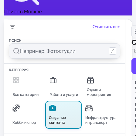
Поиск в Москве
Очистить все
С
ПОИСК
/
П
п
КАТЕГОРИЯ
Отдых и
Все категории
Работа и услуги
мероприятия
Создание
Инфраструктура
Хобби и спорт
контента
и транспорт