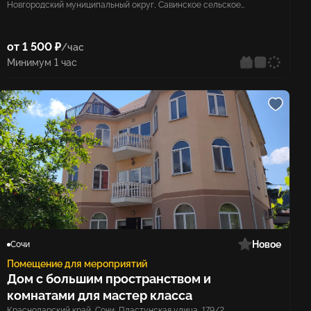
Новгородский муниципальный округ, Савинское сельское
поселение, деревня Кунино
от 1 500 ₽
/час
Минимум 1 час
Новое
Сочи
Помещение для мероприятий
Дом с большим пространством и
комнатами для мастер класса
Краснодарский край, Сочи, Пластунская улица, 179/2