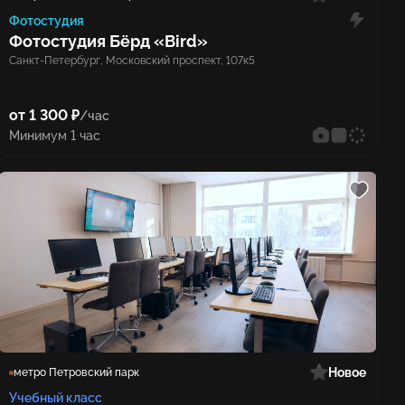
Фотостудия
Фотостудия Бёрд «Bird»
Санкт-Петербург, Московский проспект, 107к5
от 1 300 ₽
/час
Минимум 1 час
Новое
метро Петровский парк
Учебный класс