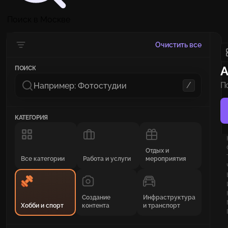
Поиск в Москве
Очистить все
А
ПОИСК
/
П
и
КАТЕГОРИЯ
Отдых и
Все категории
Работа и услуги
мероприятия
Создание
Инфраструктура
Хобби и спорт
контента
и транспорт