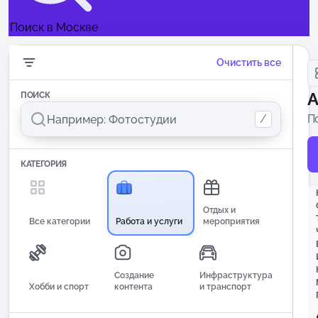
Поиск в Москве
Очистить все
А
ПОИСК
/
П
п
КАТЕГОРИЯ
Отдых и
Все категории
Работа и услуги
мероприятия
Создание
Инфраструктура
Хобби и спорт
контента
и транспорт