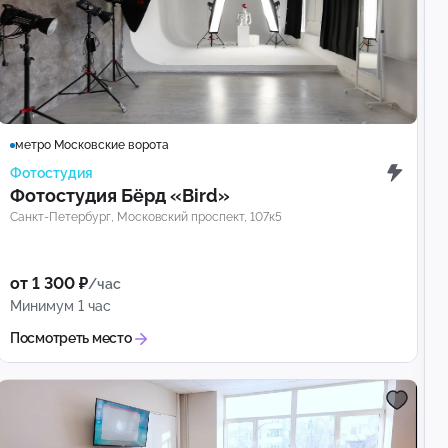
метро Московские ворота
Фотостудия
Фотостудия Бёрд «Bird»
Санкт-Петербург, Московский проспект, 107к5
от 1 300 ₽
/час
Минимум 1 час
Посмотреть место