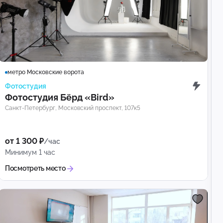
метро Московские ворота
Фотостудия
Фотостудия Бёрд «Bird»
Санкт-Петербург, Московский проспект, 107к5
от 1 300 ₽
/час
Минимум 1 час
Посмотреть место